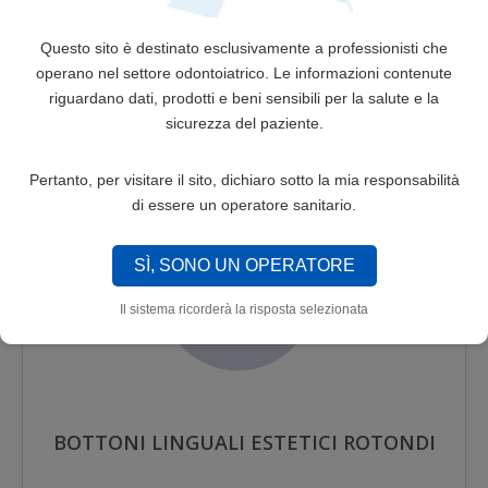
CURVO ESTETICI
Questo sito è destinato esclusivamente a professionisti che
19,90€
operano nel settore odontoiatrico. Le informazioni contenute
42,00€
riguardano dati, prodotti e beni sensibili per la salute e la
sicurezza del paziente.
SELEZIONA
Pertanto, per visitare il sito, dichiaro sotto la mia responsabilità
di essere un operatore sanitario.
-17%
SÌ, SONO UN OPERATORE
Il sistema ricorderà la risposta selezionata
BOTTONI LINGUALI ESTETICI ROTONDI