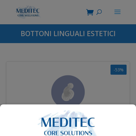
BOTTONI LINGUALI ESTETICI
-53%
BOTTONI CON BRACCIO DI FORZA