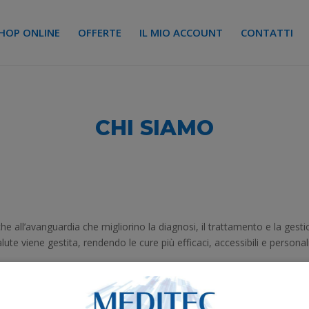
HOP ONLINE
OFFERTE
IL MIO ACCOUNT
CONTATTI
CHI SIAMO
he all’avanguardia che migliorino la diagnosi, il trattamento e la ges
ute viene gestita, rendendo le cure più efficaci, accessibili e personal
a di nuove tecnologie e metodologie per migliorare i nostri prodotti e 