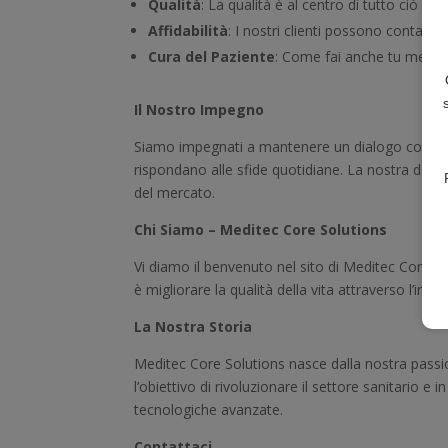
Qualità
: La qualità è al centro di tutto ciò ch
Affidabilità
: I nostri clienti possono contare s
Cura del Paziente
: Come fai anche tu mettiam
Il Nostro Impegno
Siamo impegnati a mantenere un dialogo costante 
rispondano alle sfide quotidiane. La nostra dediz
del mercato.
Chi Siamo – Meditec Core Solutions
Vi diamo il benvenuto nel sito di Meditec Core So
è migliorare la qualità della vita attraverso l’inn
La Nostra Storia
Meditec Core Solutions nasce dalla nostra passi
l’obiettivo di rivoluzionare il settore sanitario 
tecnologiche avanzate.
Contattaci