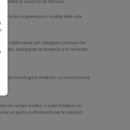
i standard di sicurezza ed efficacia.
re la loro esperienza e i risultati delle cure.
l
i
ze e collaborando per sviluppare soluzioni che
o avanti, anticipando le tendenze e le necessità
e
oluzioni tecnologiche mediche. La nostra priorità
zione nel campo medico, è stata fondata con
 come un punto di riferimento per le soluzioni