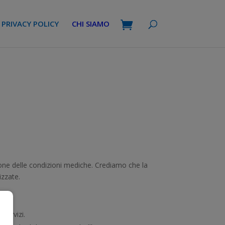
PRIVACY POLICY
CHI SIAMO
tione delle condizioni mediche. Crediamo che la
izzate.
servizi.