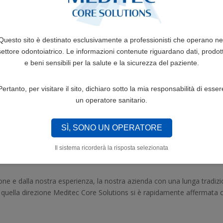
e facciamo. Ogni prodotto è progettato e testato per garantire i più alt
u di noi per fornire soluzioni affidabili e durature.
o il paziente al centro di ogni nostra decisione, lavorando per migliora
Questo sito è destinato esclusivamente a professionisti che operano ne
settore odontoiatrico. Le informazioni contenute riguardano dati, prodott
e beni sensibili per la salute e la sicurezza del paziente.
con i professionisti del settore sanitario, ascoltando le loro esigen
ione alla ricerca e allo sviluppo ci permette di essere sempre un pass
Pertanto, per visitare il sito, dichiaro sotto la mia responsabilità di esser
un operatore sanitario.
SÌ, SONO UN OPERATORE
lutions, un brand di proprietà di Orthomed, leader nel settore delle s
ovazione tecnologica e la cura della salute.
Il sistema ricorderà la risposta selezionata
one e dalla nostra esperienza, la nostra azienda con una lunga tradi
e in quella direzione Meditec Core Solutions si è rapidamente affermata