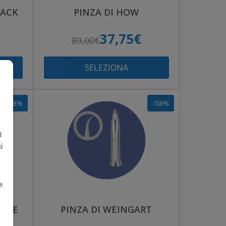
BACK
PINZA DI HOW
37,75€
89,00€
SELEZIONA
-58%
-58%
l
i
e
E LE
PINZA DI WEINGART