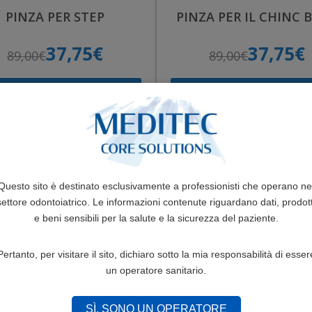
PINZA PER STEP
PINZA PER IL CHINC 
37,75€
37,75€
89,00€
89,00€
SELEZIONA
SELEZIONA
-58%
Questo sito è destinato esclusivamente a professionisti che operano ne
settore odontoiatrico. Le informazioni contenute riguardano dati, prodott
e beni sensibili per la salute e la sicurezza del paziente.
Pertanto, per visitare il sito, dichiaro sotto la mia responsabilità di esser
un operatore sanitario.
ZA PER RIMUOVERE LE
PINZA PER RIMUOVER
BANDE CORTA
BANDE LUNGA
SÌ, SONO UN OPERATORE