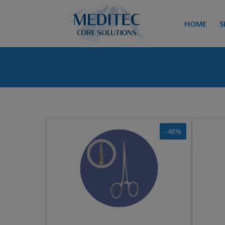
HOME
S
-48%