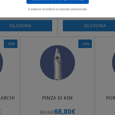
37,75€
37,75€
Il sistema ricorderà la risposta selezionata
89,00€
89,00€
SELEZIONA
SELEZIONA
-58%
-23%
 ARCHI
PINZA DI KIM
POR
€
68,80€
89,00€