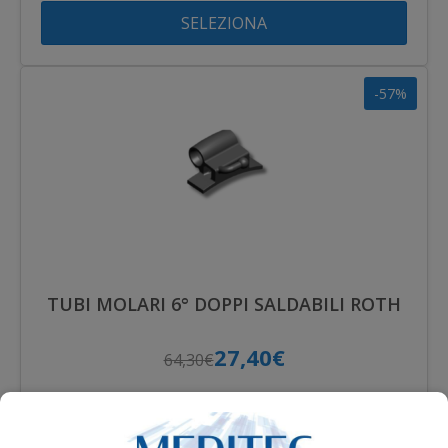
SELEZIONA
-57%
TUBI MOLARI 6° DOPPI SALDABILI ROTH
27,40€
64,30€
SELEZIONA