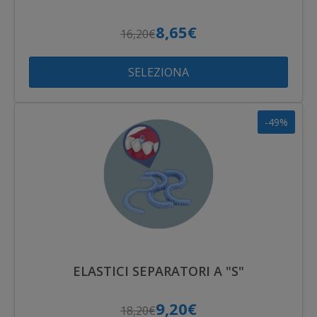
8,65€
16,20€
SELEZIONA
-49%
ELASTICI SEPARATORI A "S"
9,20€
18,20€