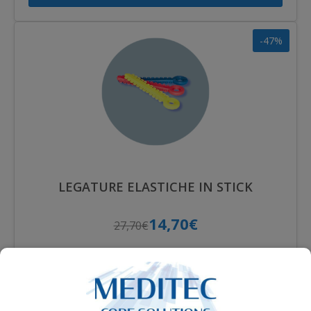
-47%
LEGATURE ELASTICHE IN STICK
14,70€
27,70€
SELEZIONA