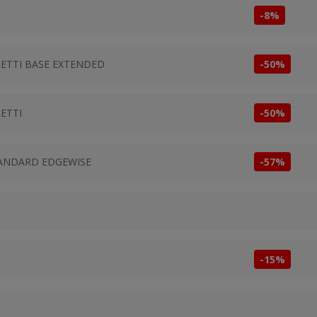
-8%
RETTI BASE EXTENDED
-50%
ETTI
-50%
TANDARD EDGEWISE
-57%
-15%