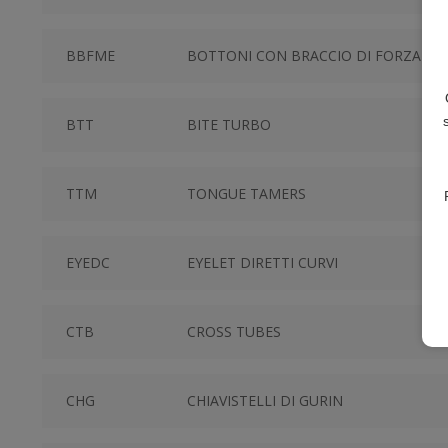
BBFME
BOTTONI CON BRACCIO DI FORZA MUL
BTT
BITE TURBO
TTM
TONGUE TAMERS
EYEDC
EYELET DIRETTI CURVI
CTB
CROSS TUBES
CHG
CHIAVISTELLI DI GURIN