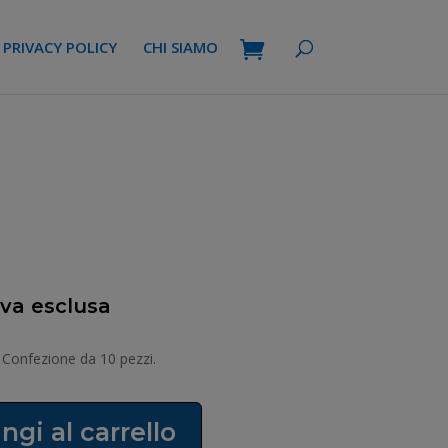
PRIVACY POLICY
CHI SIAMO
 Iva esclusa
ezzo
uale
. Confezione da 10 pezzi.
90 €.
ngi al carrello