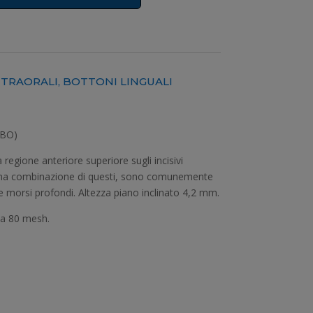
NTRAORALI
,
BOTTONI LINGUALI
RBO)
regione anteriore superiore sugli incisivi
i o una combinazione di questi, sono comunemente
e e morsi profondi. Altezza piano inclinato 4,2 mm.
va 80 mesh.