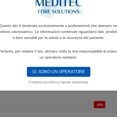
TIDIREZIONALE DIRETTI ESTETICI
-53%
Questo sito è destinato esclusivamente a professionisti che operano ne
settore odontoiatrico. Le informazioni contenute riguardano dati, prodott
-50%
e beni sensibili per la salute e la sicurezza del paziente.
-50%
Pertanto, per visitare il sito, dichiaro sotto la mia responsabilità di esser
un operatore sanitario.
-60%
SÌ, SONO UN OPERATORE
Il sistema ricorderà la risposta selezionata
-50%
-8%