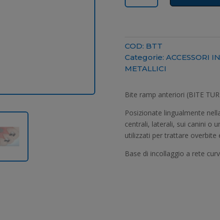
quantità
COD:
BTT
Categorie:
ACCESSORI I
METALLICI
Bite ramp anteriori (BITE TU
Posizionate lingualmente nella 
centrali, laterali, sui canin
utilizzati per trattare overbit
Base di incollaggio a rete cur