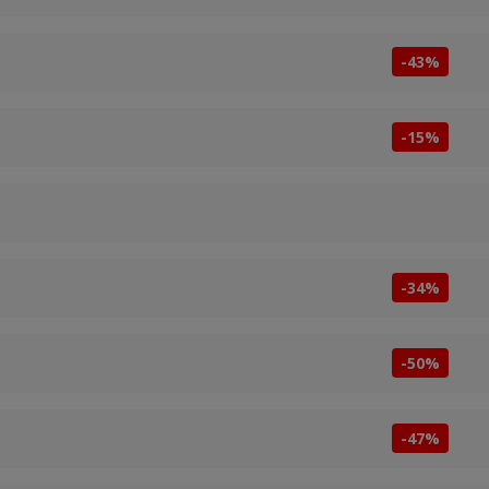
-43%
-15%
-34%
-50%
-47%