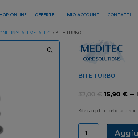
HOP ONLINE
OFFERTE
IL MIO ACCOUNT
CONTATTI
NI LINGUALI METALLICI
/ BITE TURBO
BITE TURBO
Il
Il
32,00
€
15,90
€
--
prezzo
pr
originale
att
Bite ramp bite turbo anteriori
era:
è:
32,00 €.
15,
BITE
Aggiu
TURBO