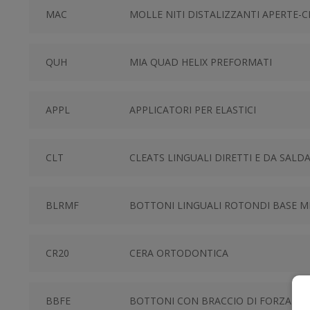
MAC
MOLLE NITI DISTALIZZANTI APERTE-C
QUH
MIA QUAD HELIX PREFORMATI
APPL
APPLICATORI PER ELASTICI
CLT
CLEATS LINGUALI DIRETTI E DA SALD
BLRMF
BOTTONI LINGUALI ROTONDI BASE M
CR20
CERA ORTODONTICA
BBFE
BOTTONI CON BRACCIO DI FORZA CUR