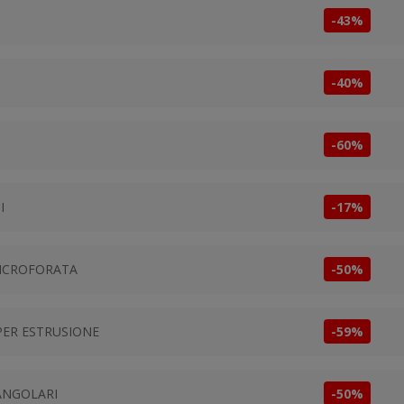
-43%
-40%
-60%
I
-17%
MICROFORATA
-50%
PER ESTRUSIONE
-59%
ANGOLARI
-50%