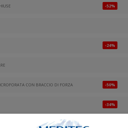
HIUSE
-52%
-24%
ARE
ICROFORATA CON BRACCIO DI FORZA
-50%
-34%
VO ESTETICI
-53%