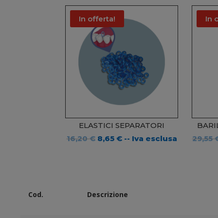
In offerta!
In 
ELASTICI SEPARATORI
BARI
Il
Il
16,20
€
8,65
€
-- Iva esclusa
29,55
prezzo
prezzo
originale
attuale
era:
è:
16,20 €.
8,65 €.
Cod.
Descrizione