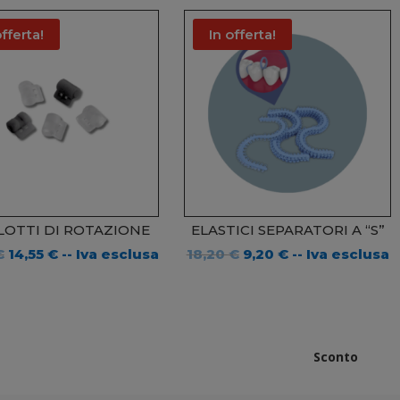
offerta!
In offerta!
LOTTI DI ROTAZIONE
ELASTICI SEPARATORI A “S”
Il
Il
Il
Il
€
14,55
€
-- Iva esclusa
18,20
€
9,20
€
-- Iva esclusa
prezzo
prezzo
prezzo
prezzo
originale
attuale
originale
attuale
era:
è:
era:
è:
29,55 €.
14,55 €.
18,20 €.
9,20 €.
Sconto