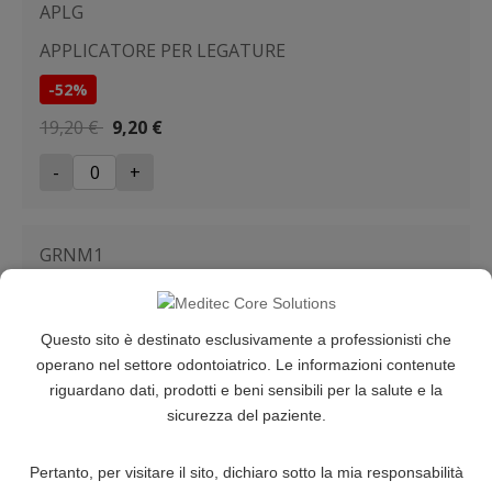
APLG
APPLICATORE PER LEGATURE
-52%
19,20 €
9,20 €
-
+
GRNM1
GANCI PER RIMOZIONE ALIGNER IN METALLO
-39%
Questo sito è destinato esclusivamente a professionisti che
operano nel settore odontoiatrico. Le informazioni contenute
6,90 €
4,20 €
riguardano dati, prodotti e beni sensibili per la salute e la
-
+
sicurezza del paziente.
Pertanto, per visitare il sito, dichiaro sotto la mia responsabilità