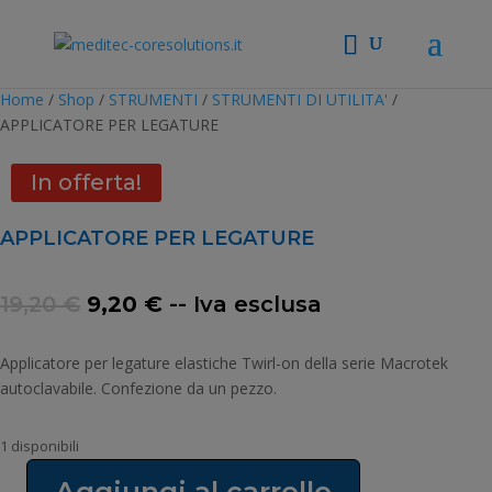
Home
/
Shop
/
STRUMENTI
/
STRUMENTI DI UTILITA'
/
APPLICATORE PER LEGATURE
In offerta!
APPLICATORE PER LEGATURE
Il
Il
19,20
€
9,20
€
-- Iva esclusa
prezzo
prezzo
originale
attuale
Applicatore per legature elastiche Twirl-on della serie Macrotek
era:
è:
autoclavabile. Confezione da un pezzo.
19,20 €.
9,20 €.
1 disponibili
Aggiungi al carrello