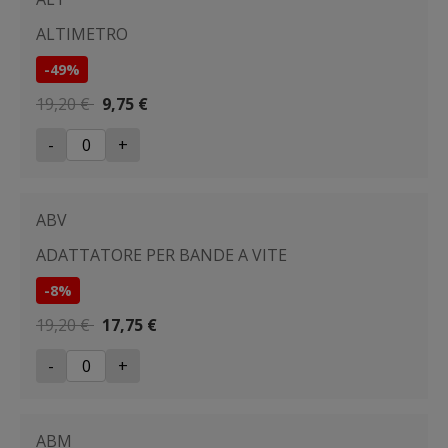
ALTIMETRO
-49%
19,20 €
9,75 €
-
+
ABV
ADATTATORE PER BANDE A VITE
-8%
19,20 €
17,75 €
-
+
ABM