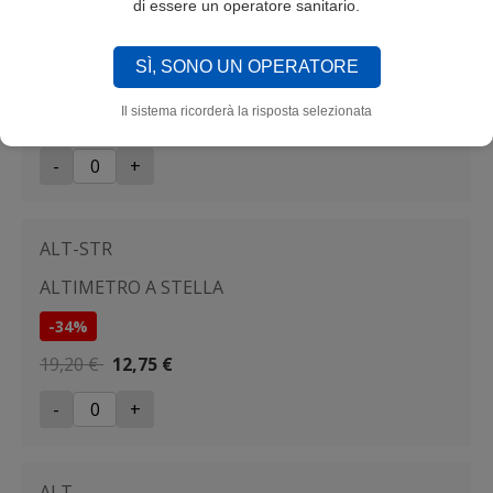
GRN10
di essere un operatore sanitario.
GANCI PER RIMOZIONE ALIGNER
SÌ, SONO UN OPERATORE
-17%
Il sistema ricorderà la risposta selezionata
2,90 €
2,40 €
-
+
ALT-STR
ALTIMETRO A STELLA
-34%
19,20 €
12,75 €
-
+
ALT