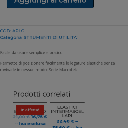
APPLICATORE
PER
LEGATURE
quantità
COD:
APLG
Categoria:
STRUMENTI DI UTILITA'
Facile da usare semplice e pratico.
Permette di posizionare facilmente le legature elastiche senza
rovinarle in nessun modo. Serie Macrotek
Prodotti correlati
CATENELLA
ELASTICI
In offerta!
ELASTOMERO
INTERMASCEL
LARI
Il
Il
21,00
€
16,75
€
22,40
€
–
prezzo
prezzo
-- Iva esclusa
35,60
€
-- Iva