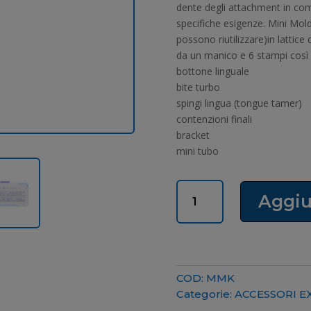
era:
è:
dente degli attachment in comp
24,49 €.
22
specifiche esigenze. Mini Mo
possono riutilizzare)in lattice
da un manico e 6 stampi così
bottone linguale
bite turbo
spingi lingua (tongue tamer)
contenzioni finali
bracket
mini tubo
MINI
Aggiu
MOLD
KIT
quantità
COD:
MMK
Categorie:
ACCESSORI E