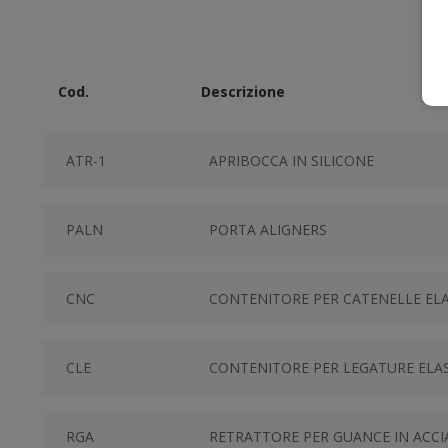
Cod.
Descrizione
ATR-1
APRIBOCCA IN SILICONE
PALN
PORTA ALIGNERS
CNC
CONTENITORE PER CATENELLE EL
CLE
CONTENITORE PER LEGATURE ELA
RGA
RETRATTORE PER GUANCE IN ACCI