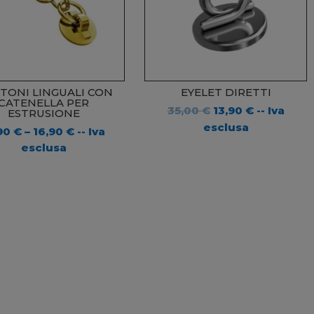
TONI LINGUALI CON
EYELET DIRETTI
CATENELLA PER
Il
Il
35,00
€
13,90
€
-- Iva
ESTRUSIONE
prezzo
prezzo
esclusa
,90
€
–
16,90
€
-- Iva
originale
attuale
esclusa
era:
è:
35,00 €.
13,90 €.