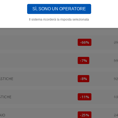
SÌ, SONO UN OPERATORE
Il sistema ricorderà la risposta selezionata
Sconto
Pr
-66%
29
-7%
59
ASTICHE
-8%
92
STICHE
-11%
13
AIO
-25%
24