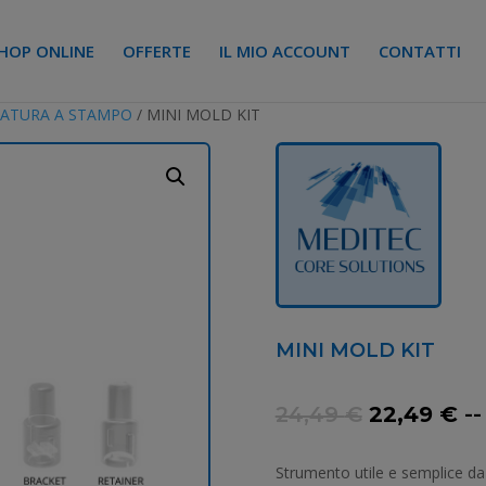
HOP ONLINE
OFFERTE
IL MIO ACCOUNT
CONTATTI
ATURA A STAMPO
/ MINI MOLD KIT
MINI MOLD KIT
Il
Il
24,49
€
22,49
€
--
prezzo
pr
originale
at
Strumento utile e semplice da 