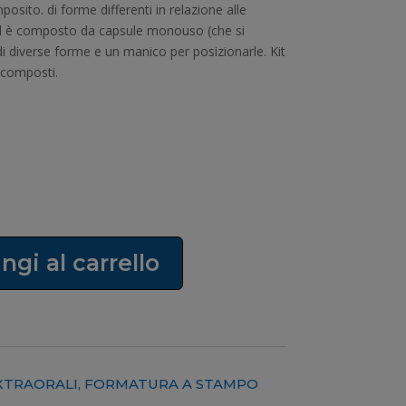
osito. di forme differenti in relazione alle
,49 €.
ld è composto da capsule monouso (che si
 di diverse forme e un manico per posizionarle. Kit
 composti.
ngi al carrello
XTRAORALI
,
FORMATURA A STAMPO