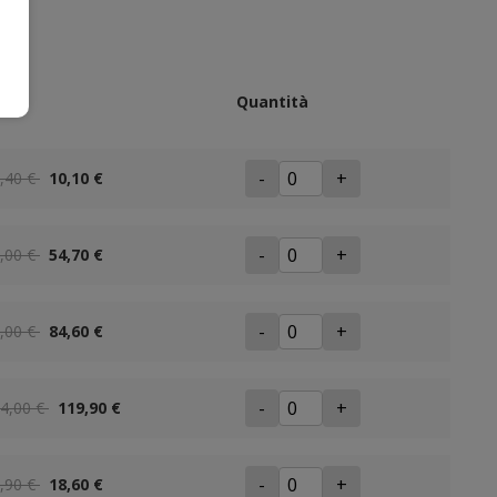
ezzo
Quantità
-
+
,40 €
10,10 €
-
+
,00 €
54,70 €
-
+
,00 €
84,60 €
-
+
4,00 €
119,90 €
-
+
,90 €
18,60 €