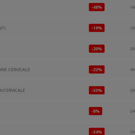
-48%
18
NTI
-19%
18
-20%
25
ONE CERVICALE
-22%
45
A/CERVICALE
-33%
29
-8%
24
-34%
29