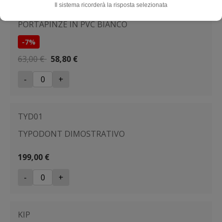
PLHLD
Il sistema ricorderà la risposta selezionata
PORTAPINZE IN PVC BIANCO
-7%
63,00 €
58,80 €
-
+
TYD01
TYPODONT DIMOSTRATIVO
199,00 €
-
+
KIP