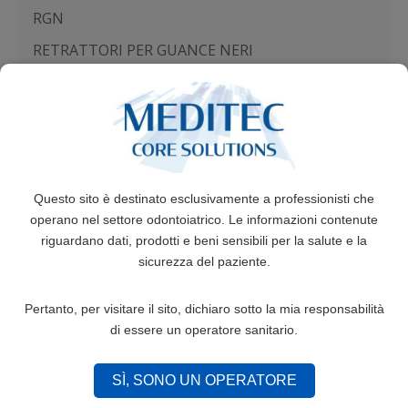
RGN
RETRATTORI PER GUANCE NERI
-27%
4,90 €
3,60 €
-
+
Questo sito è destinato esclusivamente a professionisti che
ATR
operano nel settore odontoiatrico. Le informazioni contenute
riguardano dati, prodotti e beni sensibili per la salute e la
APRIBOCCA TRASPARENTI
sicurezza del paziente.
-26%
Pertanto, per visitare il sito, dichiaro sotto la mia responsabilità
2,99 €
2,20 €
di essere un operatore sanitario.
-
+
SÌ, SONO UN OPERATORE