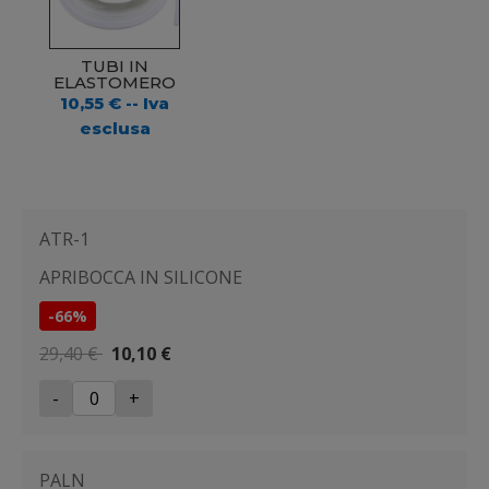
TUBI IN
ELASTOMERO
10,55
€
-- Iva
esclusa
ATR-1
APRIBOCCA IN SILICONE
-66%
29,40 €
10,10 €
-
+
PALN