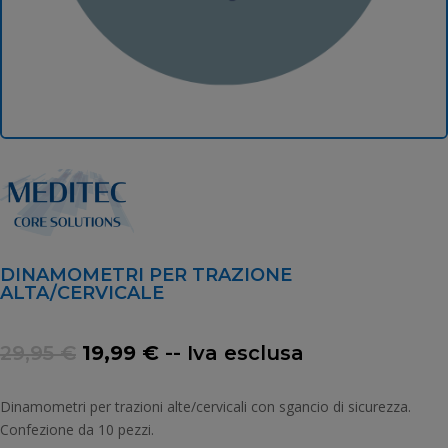
DINAMOMETRI PER TRAZIONE
ALTA/CERVICALE
Il
Il
29,95
€
19,99
€
-- Iva esclusa
prezzo
prezzo
originale
attuale
Dinamometri per trazioni alte/cervicali con sgancio di sicurezza.
era:
è:
Confezione da 10 pezzi.
29,95 €.
19,99 €.