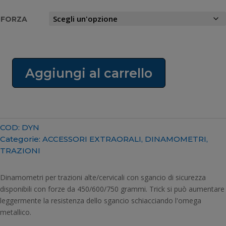
FORZA
Aggiungi al carrello
DINAMOMETRI
PER
TRAZIONE
ALTA/CERVICALE
quantità
COD:
DYN
Categorie:
ACCESSORI EXTRAORALI
,
DINAMOMETRI
,
TRAZIONI
Dinamometri per trazioni alte/cervicali con sgancio di sicurezza
disponibili con forze da 450/600/750 grammi. Trick si può aumentare
leggermente la resistenza dello sgancio schiacciando l'omega
metallico.