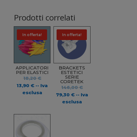
Prodotti correlati
In offerta!
In offerta!
APPLICATORI
BRACKETS
PER ELASTICI
ESTETICI
SERIE
Il
18,20
€
CORETEK
prezzo
Il
13,90
€
-- Iva
Il
146,00
€
originale
prezzo
esclusa
prezzo
Il
79,30
€
-- Iva
era:
attuale
originale
prezzo
esclusa
18,20 €.
è:
era:
attuale
13,90 €.
146,00 €.
è:
79,30 €.