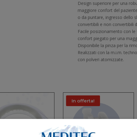
Design superiore per una robus
maggiore confort del paziente. 
o da puntare, ingresso dello s
convertibili e non convertibili 
Facile posizionamento con le 
confort piegato per una magg
Disponibile la pinza per la ri
Realizzati con la m.i.m. techn
con polveri atomizzate.
In offerta!