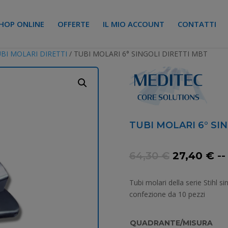
HOP ONLINE
OFFERTE
IL MIO ACCOUNT
CONTATTI
BI MOLARI DIRETTI
/ TUBI MOLARI 6° SINGOLI DIRETTI MBT
TUBI MOLARI 6° SI
Il
Il
64,30
€
27,40
€
--
prezzo
pr
originale
at
Tubi molari della serie Stihl s
era:
è:
confezione da 10 pezzi
64,30 €.
27
QUADRANTE/MISURA