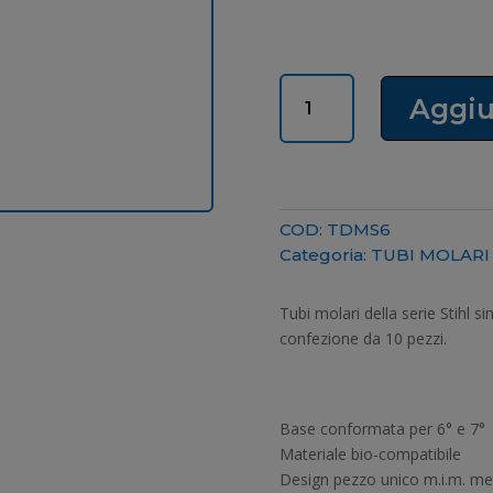
TUBI
Aggiu
MOLARI
6°
SINGOLI
DIRETTI
MBT
COD:
TDMS6
quantità
Categoria:
TUBI MOLARI
Tubi molari della serie Stihl s
confezione da 10 pezzi.
Base conformata per 6° e 7°
Materiale bio-compatibile
Design pezzo unico m.i.m. me