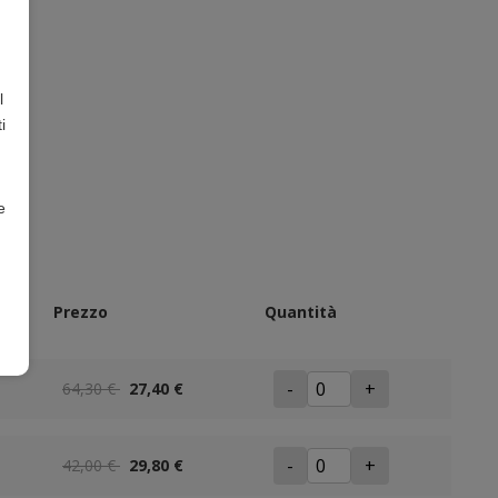
l
i
e
Prezzo
Quantità
-
+
64,30 €
27,40 €
-
+
42,00 €
29,80 €