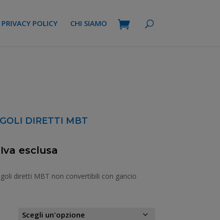
PRIVACY POLICY
CHI SIAMO
NGOLI DIRETTI MBT
 Iva esclusa
ezzo
tuale
ingoli diretti MBT non convertibili con gancio
,40 €.