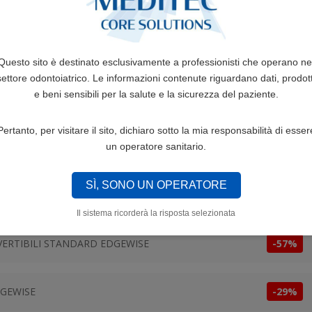
Questo sito è destinato esclusivamente a professionisti che operano ne
BI IN ELASTOMERO
BRACKETS ESTETICI SERIE
settore odontoiatrico. Le informazioni contenute riguardano dati, prodott
AYRO
,55
€
-- Iva esclusa
e beni sensibili per la salute e la sicurezza del paziente.
Il
Il
88,00
€
31,75
€
-- Iva
prezzo
prezzo
esclusa
originale
attuale
Pertanto, per visitare il sito, dichiaro sotto la mia responsabilità di esser
era:
è:
un operatore sanitario.
88,00 €.
31,75 €.
SÌ, SONO UN OPERATORE
Sconto
Il sistema ricorderà la risposta selezionata
VERTIBILI STANDARD EDGEWISE
-57%
DGEWISE
-29%