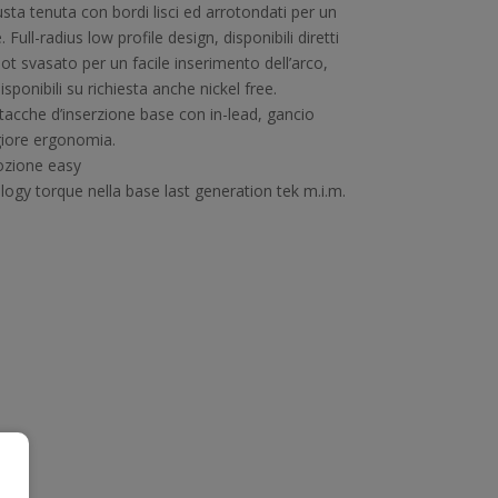
ta tenuta con bordi lisci ed arrotondati per un
Full-radius low profile design, disponibili diretti
lot svasato per un facile inserimento dell’arco,
disponibili su richiesta anche nickel free.
tacche d’inserzione base con in-lead, gancio
iore ergonomia.
mozione easy
ology torque nella base last generation tek m.i.m.