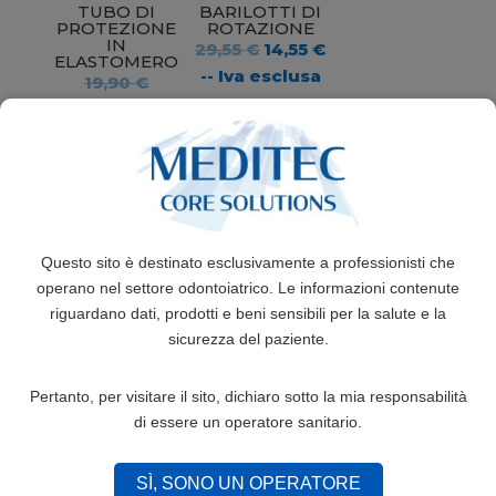
TUBO DI
BARILOTTI DI
PROTEZIONE
ROTAZIONE
IN
Il
Il
29,55
€
14,55
€
ELASTOMERO
prezzo
prezzo
-- Iva esclusa
Il
19,90
€
originale
attuale
prezzo
Il
18,90
€
-- Iva
era:
è:
originale
prezzo
esclusa
29,55 €.
14,55 €.
era:
attuale
19,90 €.
è:
18,90 €.
Questo sito è destinato esclusivamente a professionisti che
operano nel settore odontoiatrico. Le informazioni contenute
riguardano dati, prodotti e beni sensibili per la salute e la
ELASTICI
sicurezza del paziente.
INTERMASCEL
LARI
22,40
€
–
Pertanto, per visitare il sito, dichiaro sotto la mia responsabilità
35,60
€
-- Iva
di essere un operatore sanitario.
esclusa
SÌ, SONO UN OPERATORE