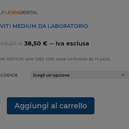
VITI MEDIUM DA LABORATORIO
Il
Il
49,50
€
38,50
€
-- Iva esclusa
prezzo
prezzo
originale
attuale
Viti MEDIUM serie 1005 1009 Lewa confezione da 10 pezzi.
era:
è:
49,50 €.
38,50 €.
CODICE
Aggiungi al carrello
VITI
MEDIUM
DA
LABORATORIO