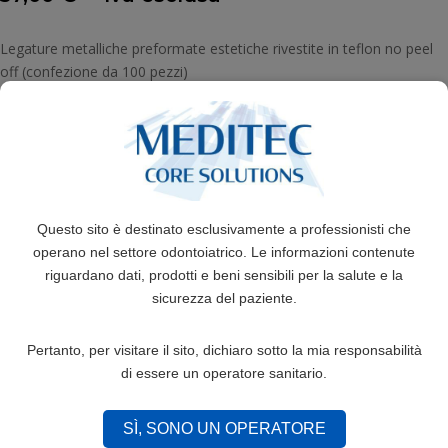
Legature metalliche preformate estetiche rivestite in teflon no peel
off (confezione da 100 pezzi)
MISURA
LEGATURE
Questo sito è destinato esclusivamente a professionisti che
Aggiungi al carrello
METALLICHE
operano nel settore odontoiatrico. Le informazioni contenute
PREFORMATE
riguardano dati, prodotti e beni sensibili per la salute e la
ESTETICHE
sicurezza del paziente.
quantità
COD:
LGR-1-1-1
Pertanto, per visitare il sito, dichiaro sotto la mia responsabilità
Categorie:
LEGATURE METALLICHE ESTETICHE
,
di essere un operatore sanitario.
MATERIALE ESTETICO
SÌ, SONO UN OPERATORE