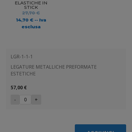
ELASTICHE IN
STICK
Il
27,70
€
prezzo
Il
14,70
€
-- Iva
originale
prezzo
esclusa
era:
attuale
27,70 €.
è:
14,70 €.
LGR-1-1-1
LEGATURE METALLICHE PREFORMATE
ESTETICHE
57,00 €
-
+