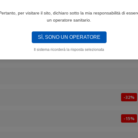
Pertanto, per visitare il sito, dichiaro sotto la mia responsabilità di esser
un operatore sanitario.
 CONTENZIONI (DEAD SOFT)
-33%
SÌ, SONO UN OPERATORE
Il sistema ricorderà la risposta selezionata
-33%
-32%
-15%