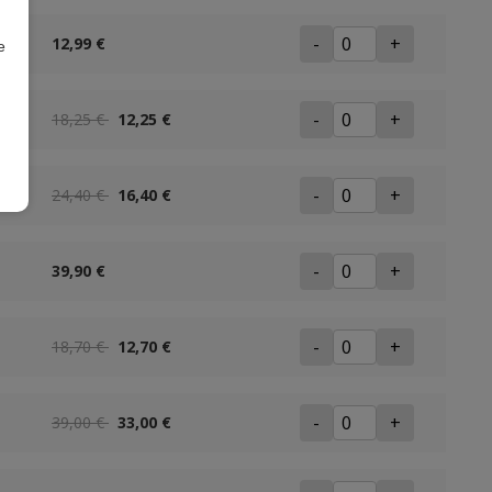
-
+
12,99 €
e
-
+
18,25 €
12,25 €
-
+
24,40 €
16,40 €
-
+
39,90 €
-
+
18,70 €
12,70 €
-
+
39,00 €
33,00 €