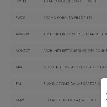
SWTM
TITANIO MOLIBDENO FILI DRITTI
SWCC
CROMO COBALTO FILI DRITTI
AWNTRC
ARCHI NITI ROTONDI e RETTANGOLARI
AWNTCT
ARCHI NITI RETTANGOLARI DEL CONNE
MAC
MOLLE NITI DISTALIZZANTI APERTE-C
FAL
FILO IN ACCIAIO DA LABORATORIO
FAJW
FILO AUSTRALIANO A.J. WILCOCK