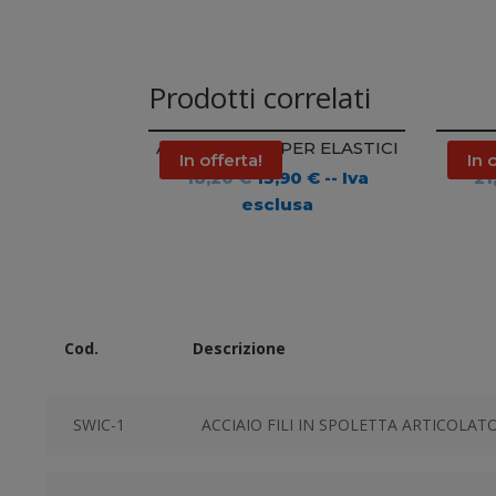
Prodotti correlati
APPLICATORI PER ELASTICI
CATE
In offerta!
In 
Il
Il
18,20
€
13,90
€
-- Iva
21
prezzo
prezzo
esclusa
originale
attuale
era:
è:
18,20 €.
13,90 €.
Cod.
Descrizione
SWIC-1
ACCIAIO FILI IN SPOLETTA ARTICOLAT