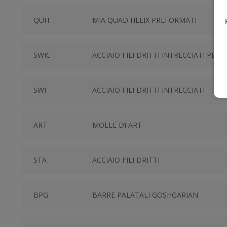
QUH
MIA QUAD HELIX PREFORMATI
SWIC
ACCIAIO FILI DRITTI INTRECCIATI PER
SWI
ACCIAIO FILI DRITTI INTRECCIATI
ART
MOLLE DI ART
STA
ACCIAIO FILI DRITTI
BPG
BARRE PALATALI GOSHGARIAN