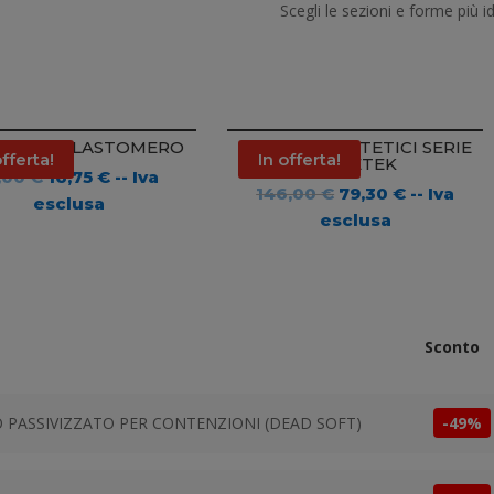
Scegli le sezioni e forme più i
NELLA ELASTOMERO
BRACKETS ESTETICI SERIE
offerta!
In offerta!
CORETEK
Il
Il
,00
€
16,75
€
-- Iva
Il
Il
146,00
€
79,30
€
-- Iva
prezzo
prezzo
esclusa
prezzo
prezzo
esclusa
originale
attuale
originale
attuale
era:
è:
era:
è:
21,00 €.
16,75 €.
146,00 €.
79,30 €.
Sconto
O PASSIVIZZATO PER CONTENZIONI (DEAD SOFT)
-49%