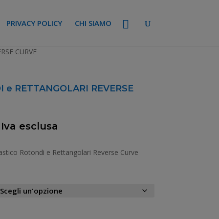
PRIVACY POLICY
CHI SIAMO
ERSE CURVE
I e RETTANGOLARI REVERSE
 Iva esclusa
ezzo
tuale
lastico Rotondi e Rettangolari Reverse Curve
,00 €.