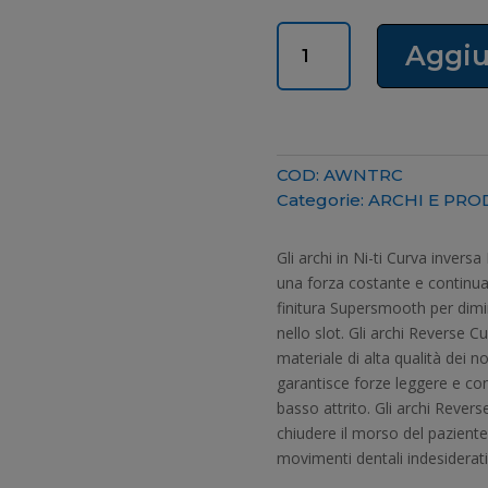
ARCHI
Aggiu
NITI
ROTONDI
e
RETTANGOLARI
REVERSE
COD:
AWNTRC
CURVE
Categorie:
ARCHI E PROD
quantità
Gli archi in Ni-ti Curva invers
una forza costante e continua
finitura Supersmooth per dimi
nello slot. Gli archi Reverse C
materiale di alta qualità dei no
garantisce forze leggere e co
basso attrito. Gli archi Revers
chiudere il morso del paziente, 
movimenti dentali indesiderati