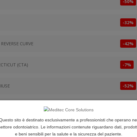
-50%
-32%
 REVERSE CURVE
-42%
CTICUT (CTA)
-7%
HIUSE
-52%
-5%
Questo sito è destinato esclusivamente a professionisti che operano ne
settore odontoiatrico. Le informazioni contenute riguardano dati, prodott
e beni sensibili per la salute e la sicurezza del paziente.