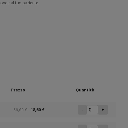
donee al tuo paziente.
Prezzo
Quantità
-
+
36,60 €
18,60 €