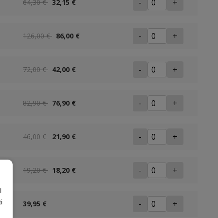
-
+
64,30 €
32,15 €
-
+
126,00 €
86,00 €
-
+
72,00 €
42,00 €
-
+
82,90 €
76,90 €
-
+
46,00 €
21,90 €
-
+
19,20 €
18,20 €
l
i
-
+
39,95 €