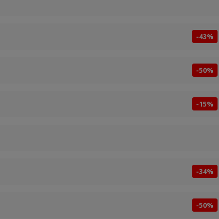
-43%
-50%
-15%
-34%
-50%