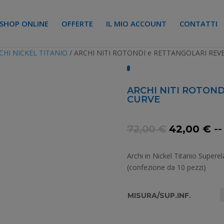
SHOP ONLINE
OFFERTE
IL MIO ACCOUNT
CONTATTI
CHI NICKEL TITANIO
/ ARCHI NITI ROTONDI e RETTANGOLARI REV
ARCHI NITI ROTOND
CURVE
Il
Il
72,00
€
42,00
€
--
prezzo
pr
originale
at
Archi in Nickel Titanio Supere
era:
è:
(confezione da 10 pezzi)
72,00 €.
42
MISURA/SUP.INF.