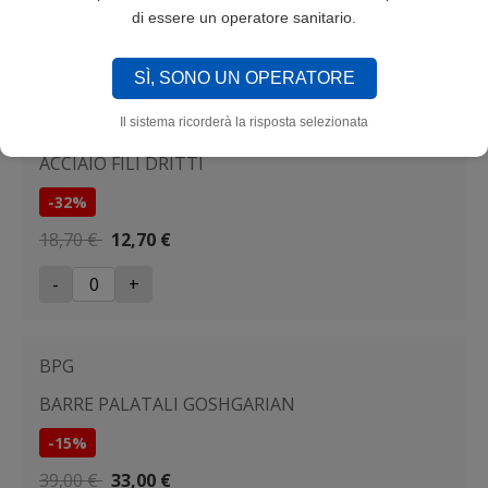
di essere un operatore sanitario.
-
+
SÌ, SONO UN OPERATORE
STA
Il sistema ricorderà la risposta selezionata
ACCIAIO FILI DRITTI
-32%
18,70 €
12,70 €
-
+
BPG
BARRE PALATALI GOSHGARIAN
-15%
39,00 €
33,00 €