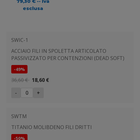
prezzo
Il
79,30
€
-- Iva
originale
prezzo
esclusa
era:
attuale
146,00 €.
è:
79,30 €.
SWIC-1
ACCIAIO FILI IN SPOLETTA ARTICOLATO
PASSIVIZZATO PER CONTENZIONI (DEAD SOFT)
-49%
36,60 €
18,60 €
-
+
SWTM
TITANIO MOLIBDENO FILI DRITTI
-50%