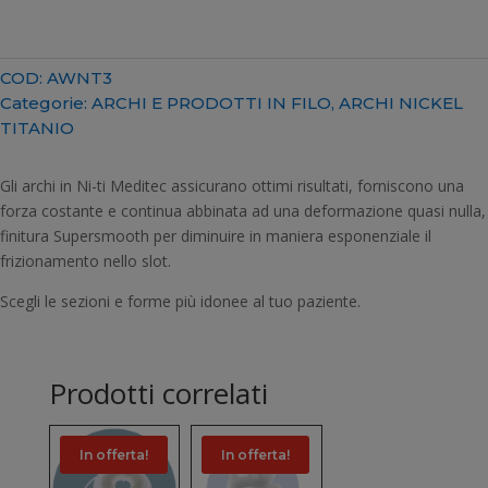
e
RETTANGOLARI
UNIVERSAL
COD:
AWNT3
FORM
Categorie:
ARCHI E PRODOTTI IN FILO
,
ARCHI NICKEL
quantità
TITANIO
Gli archi in Ni-ti Meditec assicurano ottimi risultati, forniscono una
forza costante e continua abbinata ad una deformazione quasi nulla,
finitura Supersmooth per diminuire in maniera esponenziale il
frizionamento nello slot.
Scegli le sezioni e forme più idonee al tuo paziente.
Prodotti correlati
In offerta!
In offerta!