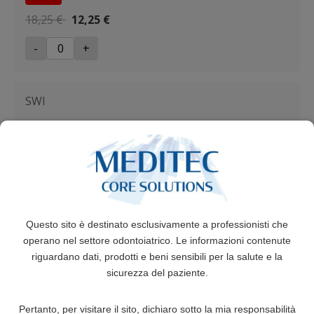
18,25 €
12,25 €
-
+
SWI
ACCIAIO FILI DRITTI INTRECCIATI
-33%
24,40 €
16,40 €
-
+
Questo sito è destinato esclusivamente a professionisti che
operano nel settore odontoiatrico. Le informazioni contenute
ART
riguardano dati, prodotti e beni sensibili per la salute e la
sicurezza del paziente.
MOLLE DI ART
Pertanto, per visitare il sito, dichiaro sotto la mia responsabilità
39,90 €