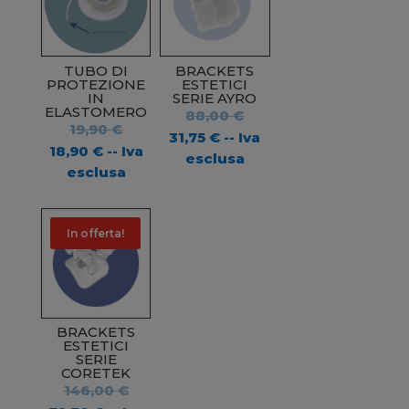
TUBO DI
BRACKETS
PROTEZIONE
ESTETICI
IN
SERIE AYRO
ELASTOMERO
Il
88,00
€
Il
19,90
€
prezzo
Il
31,75
€
-- Iva
prezzo
Il
18,90
€
-- Iva
originale
prezzo
esclusa
originale
prezzo
esclusa
era:
attuale
era:
attuale
88,00 €.
è:
19,90 €.
è:
31,75 €.
18,90 €.
In offerta!
BRACKETS
ESTETICI
SERIE
CORETEK
Il
146,00
€