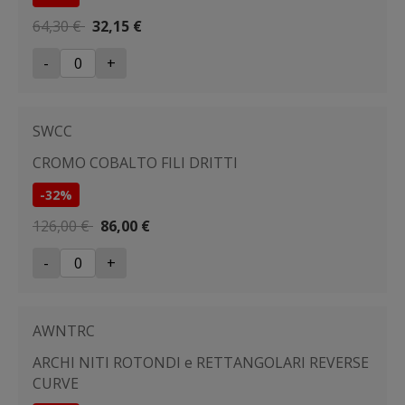
64,30 €
32,15 €
-
+
SWCC
CROMO COBALTO FILI DRITTI
-32%
126,00 €
86,00 €
-
+
AWNTRC
ARCHI NITI ROTONDI e RETTANGOLARI REVERSE
CURVE