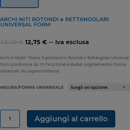
ARCHI NITI ROTONDI e RETTANGOLARI
UNIVERSAL FORM
Il
Il
43,40
€
12,75
€
-- Iva esclusa
prezzo
prezzo
originale
attuale
Archi in Nickel Titanio Superelastico Rotondi e Rettangolari Universal
era:
è:
form (confezione da 10 Pezzi totali imballati singolarmente) Forma
43,40 €.
12,75 €.
Universale No superiori/inferiori.
MISURA/FORMA UNIVERSALE
ARCHI
Aggiungi al carrello
NITI
ROTONDI