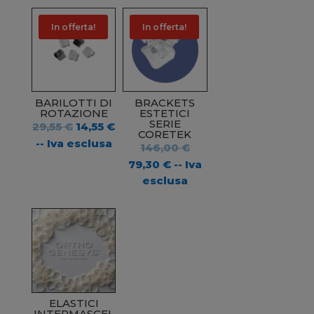
In offerta!
In offerta!
BARILOTTI DI
BRACKETS
ROTAZIONE
ESTETICI
SERIE
Il
Il
29,55
€
14,55
€
CORETEK
prezzo
prezzo
-- Iva esclusa
Il
146,00
€
originale
attuale
prezzo
Il
79,30
€
-- Iva
era:
è:
originale
prezzo
esclusa
29,55 €.
14,55 €.
era:
attuale
146,00 €.
è:
79,30 €.
ELASTICI
INTERMASCEL