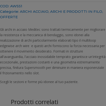
NATURAL
COD:
AWSS1
FORM
Categorie:
ARCHI ACCIAIO
,
ARCHI E PRODOTTI IN FILO
,
quantità
OFFERTE
Gli archi in acciaio Meditec sono trattati termicamente per migliorare
la resistenza e la meccanica di bendaggio, sono idonei alla
realizzazione di archi particolarmente elaborati tipo il multiloop
edgewise arch wire e questi archi forniscono la forza necessaria per
ottenere il movimento desiderato. Formati in strutture
all'avanguardia, l'acciaio inossidabile temprato garantisce un'integrità
eccezionale, prestazioni costanti e una geometria estremamente
precisa, finitura Supersmooth per diminuire in maniera esponenziale
il frizionamento nello slot.
Scegli le sezioni e forme più idonee al tuo paziente.
Prodotti correlati