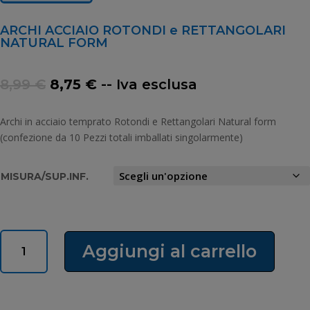
ARCHI ACCIAIO ROTONDI e RETTANGOLARI
NATURAL FORM
Il
Il
8,99
€
8,75
€
-- Iva esclusa
prezzo
prezzo
originale
attuale
Archi in acciaio temprato Rotondi e Rettangolari Natural form
era:
è:
(confezione da 10 Pezzi totali imballati singolarmente)
8,99 €.
8,75 €.
MISURA/SUP.INF.
ARCHI
Aggiungi al carrello
ACCIAIO
ROTONDI
e
RETTANGOLARI