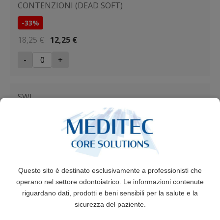
CONTENZIONI (DEAD SOFT)
-33%
18,25 €
12,25 €
-
+
SWI
ACCIAIO FILI DRITTI INTRECCIATI
-33%
24,40 €
16,40 €
-
+
Questo sito è destinato esclusivamente a professionisti che
operano nel settore odontoiatrico. Le informazioni contenute
riguardano dati, prodotti e beni sensibili per la salute e la
ART
sicurezza del paziente.