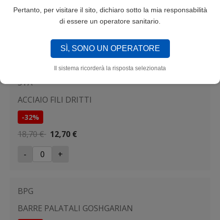
MOLLE DI ART
Pertanto, per visitare il sito, dichiaro sotto la mia responsabilità
di essere un operatore sanitario.
39,90 €
-
+
SÌ, SONO UN OPERATORE
Il sistema ricorderà la risposta selezionata
STA
ACCIAIO FILI DRITTI
-32%
18,70 €
12,70 €
-
+
BPG
BARRE PALATALI GOSHGARIAN